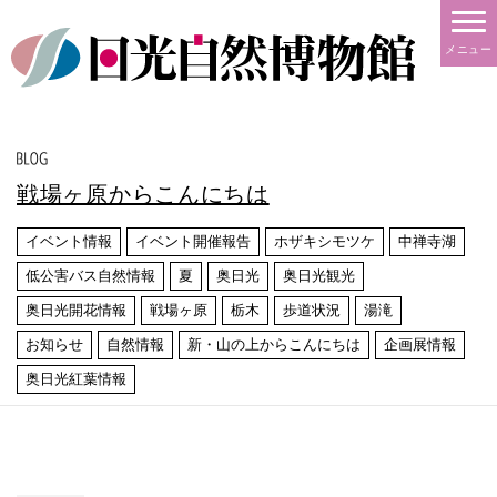
メニュー
戦場ヶ原からこんにちは
イベント情報
イベント開催報告
ホザキシモツケ
中禅寺湖
低公害バス自然情報
夏
奥日光
奥日光観光
奥日光開花情報
戦場ヶ原
栃木
歩道状況
湯滝
お知らせ
自然情報
新・山の上からこんにちは
企画展情報
奥日光紅葉情報