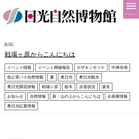
メニュー
戦場ヶ原からこんにちは
イベント情報
イベント開催報告
ホザキシモツケ
中禅寺湖
低公害バス自然情報
夏
奥日光
奥日光観光
奥日光開花情報
戦場ヶ原
栃木
歩道状況
湯滝
お知らせ
自然情報
新・山の上からこんにちは
企画展情報
奥日光紅葉情報