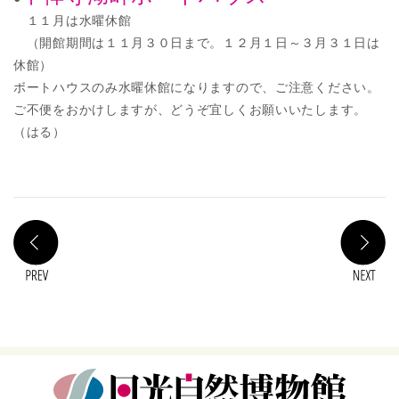
１１月は水曜休館
（開館期間は１１月３０日まで。１２月１日～３月３１日は
休館）
ボートハウスのみ水曜休館になりますので、ご注意ください。
ご不便をおかけしますが、どうぞ宜しくお願いいたします。
（はる）
PREV
N