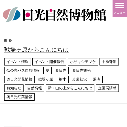
メニュー
戦場ヶ原からこんにちは
イベント情報
イベント開催報告
ホザキシモツケ
中禅寺湖
低公害バス自然情報
夏
奥日光
奥日光観光
奥日光開花情報
戦場ヶ原
栃木
歩道状況
湯滝
お知らせ
自然情報
新・山の上からこんにちは
企画展情報
奥日光紅葉情報