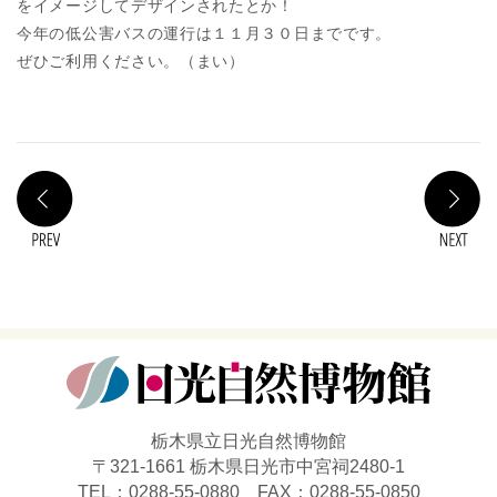
をイメージしてデザインされたとか！
今年の低公害バスの運行は１１月３０日までです。
ぜひご利用ください。（まい）
PREV
N
栃木県立日光自然博物館
〒321-1661 栃木県日光市中宮祠2480-1
TEL：0288-55-0880 FAX：0288-55-0850