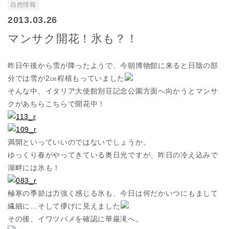
自然情報
2013.03.26
マンサク開花！氷も？！
昨日午後から雪が降ったようで、今朝博物館に来ると日陰の部
分では雪が2㎝程積もっていました
そんな中、イタリア大使館別荘記念公園方面へ向かうとマンサ
クがあちらこちらで開花中！
満開といっていいのではないでしょうか。
ゆっくり春がやってきている奥日光ですが、昨日の冷え込みで
湖畔には氷も！
極寒の季節は力強く感じる氷も、今日は何だかいつにもまして
繊細に…そして儚げに見えました
その後、イワツバメを確認に華厳滝へ。