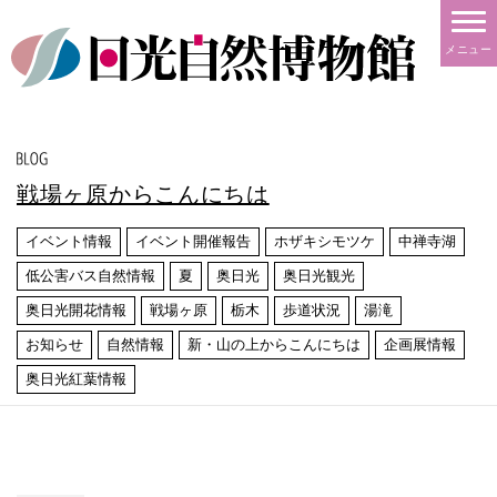
メニュー
戦場ヶ原からこんにちは
イベント情報
イベント開催報告
ホザキシモツケ
中禅寺湖
低公害バス自然情報
夏
奥日光
奥日光観光
奥日光開花情報
戦場ヶ原
栃木
歩道状況
湯滝
お知らせ
自然情報
新・山の上からこんにちは
企画展情報
奥日光紅葉情報