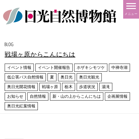
メニュー
戦場ヶ原からこんにちは
イベント情報
イベント開催報告
ホザキシモツケ
中禅寺湖
低公害バス自然情報
夏
奥日光
奥日光観光
奥日光開花情報
戦場ヶ原
栃木
歩道状況
湯滝
お知らせ
自然情報
新・山の上からこんにちは
企画展情報
奥日光紅葉情報