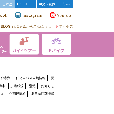
BLOG 戦場ヶ原からこんにちは
アクセス
中禅寺湖
低公害バス自然情報
夏
栃木
歩道状況
湯滝
お知らせ
ちは
企画展情報
奥日光紅葉情報