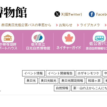
赤沼奥日光低公害バスの車窓から
お知らせ
ライブカメラ
イベント情報
イベント開催報告
ホザキシモツケ
奥日光
奥日光観光
奥日光開花情報
戦場ヶ原
は
自然情報
新・山の上からこんに