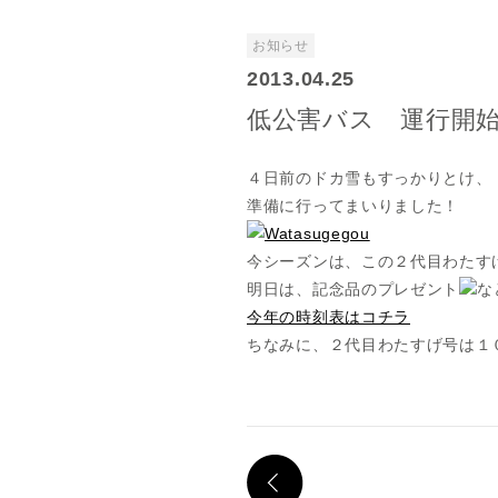
お知らせ
2013.04.25
低公害バス 運行開
４日前のドカ雪もすっかりとけ、
準備に行ってまいりました！
今シーズンは、この２代目わたす
明日は、記念品のプレゼント
な
今年の時刻表はコチラ
ちなみに、２代目わたすげ号は１
PREV