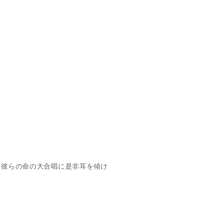
、彼らの命の大合唱に是非耳を傾け