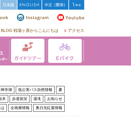
BLOG 戦場ヶ原からこんにちは
アクセス
中禅寺湖
低公害バス自然情報
夏
栃木
歩道状況
湯滝
お知らせ
ちは
企画展情報
奥日光紅葉情報