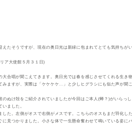
迎えたそうですが、現在の奥日光は新緑に包まれてとても気持ちが
リア大使館５月３１日)
の大合唱が聞こえてきます。奥日光では春を感じさせてくれる生き
てみますが、実際は「ケケケケ…」と少しヒグラシにも似た声が聞
彼のぬけ殻をご紹介されていましたが今回はご本人(蝉？)がいらっ
ていました。
ました。左側がオスで右側がメスです。こちらのオスもまだ羽化し
ぐに見つかりました。小さな体で一生懸命奮わせて鳴いている姿に