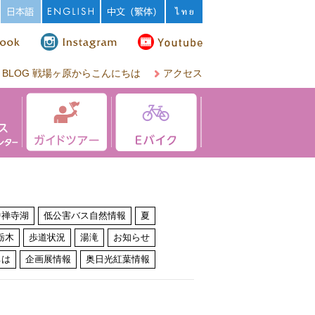
BLOG 戦場ヶ原からこんにちは
アクセス
中禅寺湖
低公害バス自然情報
夏
栃木
歩道状況
湯滝
お知らせ
ちは
企画展情報
奥日光紅葉情報