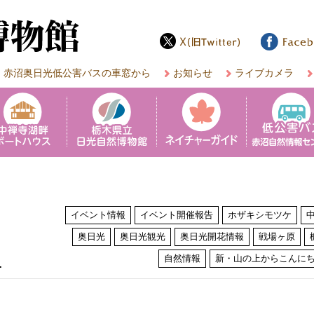
赤沼奥日光低公害バスの車窓から
お知らせ
ライブカメラ
イベント情報
イベント開催報告
ホザキシモツケ
奥日光
奥日光観光
奥日光開花情報
戦場ヶ原
は
自然情報
新・山の上からこんに