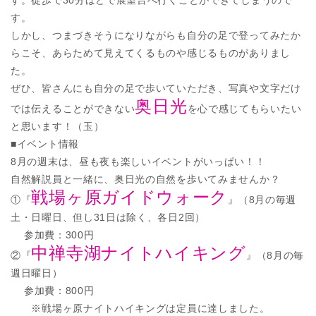
す。徒歩で30分ほどで展望台へ行くことができてしまうので
す。
しかし、つまづきそうになりながらも自分の足で登ってみたか
らこそ、あらためて見えてくるものや感じるものがありまし
た。
ぜひ、皆さんにも自分の足で歩いていただき、写真や文字だけ
奥日光
では伝えることができない
を心で感じてもらいたい
と思います！（玉）
■イベント情報
8月の週末は、昼も夜も楽しいイベントがいっぱい！！
自然解説員と一緒に、奥日光の自然を歩いてみませんか？
戦場ヶ原ガイドウォーク
①『
』（8月の毎週
土・日曜日、但し31日は除く、各日2回）
参加費：300円
中禅寺湖ナイトハイキング
②『
』（8月の毎
週日曜日）
参加費：800円
※戦場ヶ原ナイトハイキングは定員に達しました。