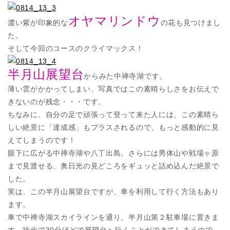
オヤマリンドウ
濃い紫が印象的な
の花も見つけまし
た。
そして今回のコースのクライマックス！
半月山展望台
からみた中禅寺湖です。
薄い雲がかかってしまい、写真ではこの素晴らしさをお伝えで
きないのが残念・・・です。
ちなみに、自分の足で頑張って登って来た人には、この素晴ら
しい絶景に「達成感」もプラスされるので、もっと感動的に見
えてしまうのです！
眼下に広がる中禅寺湖や八丁出島、さらには男体山や戦場ヶ原
まで見渡せる、奥日光の見どころをギュッと詰め込んだ絶景で
した。
実は、この半月山展望台ですが、車を利用して行く方法もあり
ます。
車で中禅寺湖スカイラインを通り、半月山第２駐車場に置きま