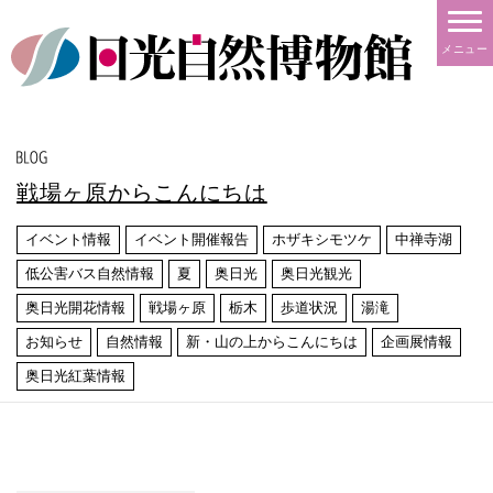
メニュー
戦場ヶ原からこんにちは
イベント情報
イベント開催報告
ホザキシモツケ
中禅寺湖
低公害バス自然情報
夏
奥日光
奥日光観光
奥日光開花情報
戦場ヶ原
栃木
歩道状況
湯滝
お知らせ
自然情報
新・山の上からこんにちは
企画展情報
奥日光紅葉情報