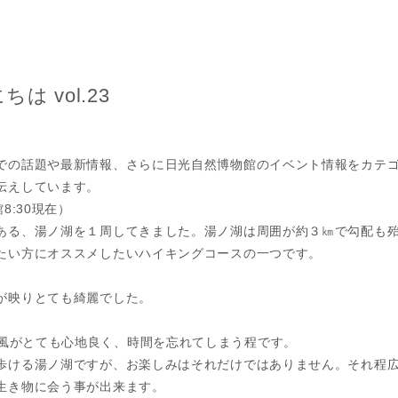
は vol.23
。
での話題や最新情報、さらに日光自然博物館のイベント情報をカテ
伝えしています。
8:30現在）
ある、湯ノ湖を１周してきました。湯ノ湖は周囲が約３㎞で勾配も
たい方にオススメしたいハイキングコースの一つです。
が映りとても綺麗でした。
風がとても心地良く、時間を忘れてしまう程です。
歩ける湯ノ湖ですが、お楽しみはそれだけではありません。それ程
生き物に会う事が出来ます。