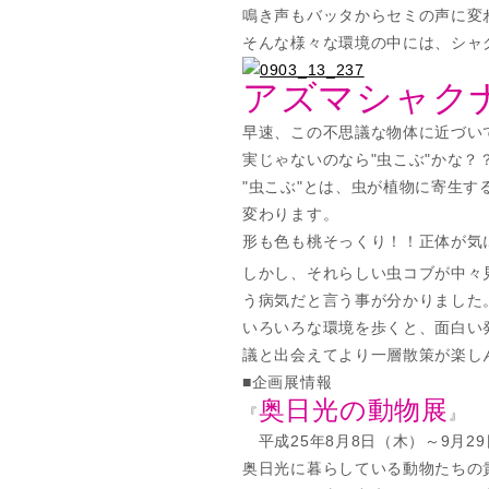
鳴き声もバッタからセミの声に変
そんな様々な環境の中には、シャ
アズマシャク
早速、この不思議な物体に近づい
実じゃないのなら"虫こぶ"かな？
"虫こぶ"とは、虫が植物に寄生
変わります。
形も色も桃そっくり！！正体が気
しかし、それらしい虫コブが中々
う病気だと言う事が分かりました
いろいろな環境を歩くと、面白い
議と出会えてより一層散策が楽し
■企画展情報
奥日光の動物展
『
』
平成25年8月8日（木）～9月2
奥日光に暮らしている動物たちの