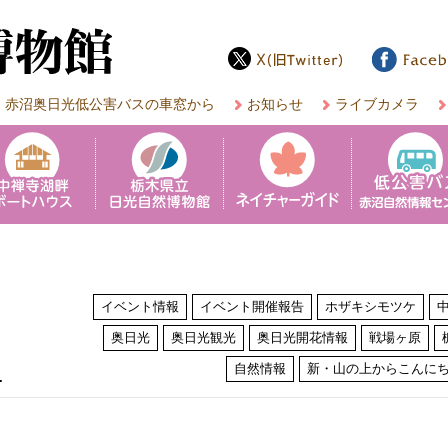
赤沼奥日光低公害バスの車窓から
お知らせ
ライブカメラ
イベント情報
イベント開催報告
ホザキシモツケ
奥日光
奥日光観光
奥日光開花情報
戦場ヶ原
は
自然情報
新・山の上からこんに