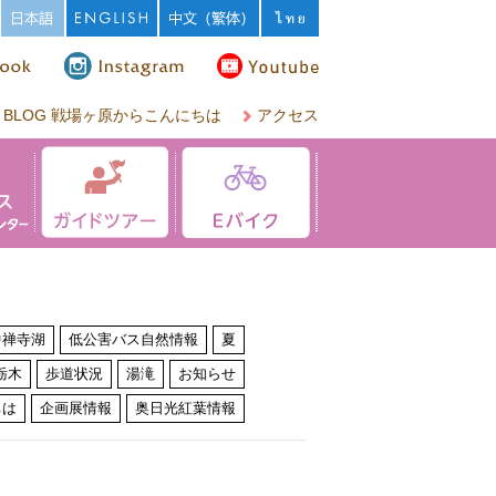
BLOG 戦場ヶ原からこんにちは
アクセス
中禅寺湖
低公害バス自然情報
夏
栃木
歩道状況
湯滝
お知らせ
ちは
企画展情報
奥日光紅葉情報