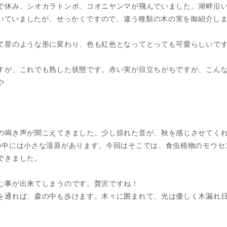
で休み、シオカラトンボ、コオニヤンマが飛んでいました。湖畔沿
書いていましたが、せっかくですので、違う種類の木の実を御紹介し
て星のような形に変わり、色も紅色となってとっても可愛らしいで
すが、これでも熟した状態です。赤い実が目立ちがちですが、こん
や
。
の鳴き声が聞こえてきました。少し掠れた音が、秋を感じさせてく
の中には小さな湿原があります。今回はそこでは、食虫植物のモウセ
できました。
む事が出来てしまうのです。贅沢ですね！
を通れば、森の中も歩けます。木々に囲まれて、光は優しく木漏れ