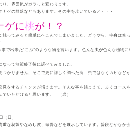
わり、雰囲気がガラっと変わります。
クナゲの群落などもあります。その中を歩いていると・・・
ナゲに
桃
が！？
て触ってみると簡単にへこんでしまいました。どうやら、中身は空
？
する事で出来た”こぶ”のような物を言います。色んな虫が色んな植物
になって散策終了後に調べてみました。
見つかりません。そこで更に詳しく調べた所、虫ではなくカビなど
。
発見をするチャンスが増えます。そんな事を踏まえて、歩くコース
んでいただけると思います。 （岩）
9日（日）
貴重な剥製やなめし皮、頭骨などを展示しています。普段なかなか