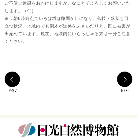
ご不便ご迷惑をおかけしますが、なにとぞよろしくお願いいた
します。（仲）
追：朝8時時点でいろは坂は路面が川になり、落枝・落葉も目
立つ状況。地域内でも倒木が道路をふさいだりと、既に被害が
出始めています。現在、地域内にいらっしゃる方は十分ご注意
ください。
PREV
N