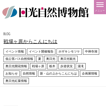
メニュー
戦場ヶ原からこんにちは
イベント情報
イベント開催報告
ホザキシモツケ
中禅寺湖
低公害バス自然情報
夏
奥日光
奥日光観光
奥日光開花情報
戦場ヶ原
栃木
歩道状況
湯滝
お知らせ
自然情報
新・山の上からこんにちは
企画展情報
奥日光紅葉情報