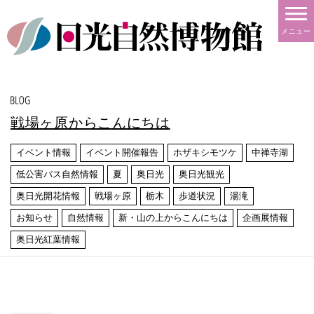
メニュー
戦場ヶ原からこんにちは
イベント情報
イベント開催報告
ホザキシモツケ
中禅寺湖
低公害バス自然情報
夏
奥日光
奥日光観光
奥日光開花情報
戦場ヶ原
栃木
歩道状況
湯滝
お知らせ
自然情報
新・山の上からこんにちは
企画展情報
奥日光紅葉情報