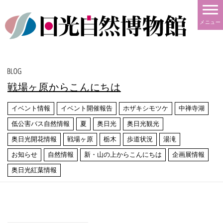
メニュー
戦場ヶ原からこんにちは
イベント情報
イベント開催報告
ホザキシモツケ
中禅寺湖
低公害バス自然情報
夏
奥日光
奥日光観光
奥日光開花情報
戦場ヶ原
栃木
歩道状況
湯滝
お知らせ
自然情報
新・山の上からこんにちは
企画展情報
奥日光紅葉情報