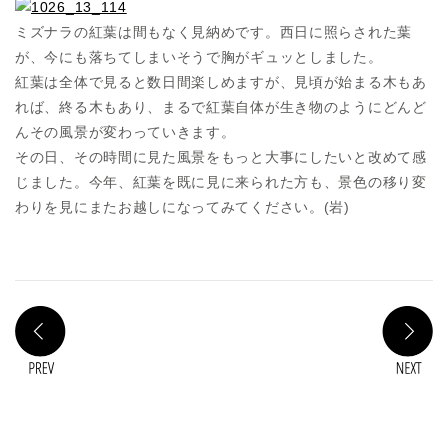
ミズナラの紅葉は間もなく見納めです。西日に照らされた葉
が、今にも落ちてしまいそうで胸がギュッとしました。
紅葉は全体で見ると数日間楽しめますが、見頃が始まる木もあ
れば、終る木もあり、まるで紅葉自体が生き物のようにどんど
んその風景が変わっていきます。
その日、その時間に見た風景をもっと大事にしたいと改めて感
じました。今年、紅葉を既に見に来られた方も、景色の移り変
わりを見にまたお越しになってみてください。(岩)
PREV
N