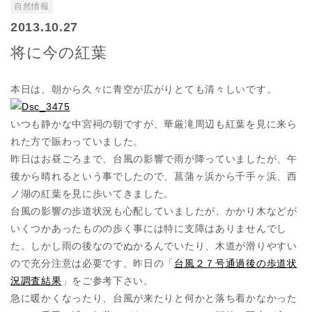
自然情報
2013.10.27
将に今の紅葉
本日は、朝から久々に青空が広がりとても清々しいです。
いつも静かな中宮祠の朝ですが、華厳滝周辺も紅葉を見に来ら
れた方で賑わっていました。
昨日はお昼ごろまで、台風の影響で雨が降っていましたが、午
後から晴れるという事でしたので、菖蒲ヶ浜から千手ヶ浜、西
ノ湖の紅葉を見に歩いてきました。
台風の影響の歩道状況も心配していましたが、かかり木などが
いくつかあったものの歩く事には特に支障はありませんでし
た。しかし雨の後なのでぬかるんでいたり、木道が滑りやすい
ので充分注意は必要です。昨日の「
台風２７号通過後の歩道状
況調査結果
」をご参考下さい。
急に暖かくなったり、台風が来たりと何かと落ち着かなかった