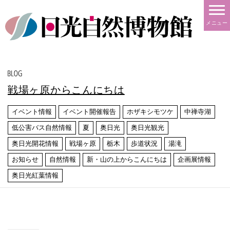
メニュー
戦場ヶ原からこんにちは
イベント情報
イベント開催報告
ホザキシモツケ
中禅寺湖
低公害バス自然情報
夏
奥日光
奥日光観光
奥日光開花情報
戦場ヶ原
栃木
歩道状況
湯滝
お知らせ
自然情報
新・山の上からこんにちは
企画展情報
奥日光紅葉情報