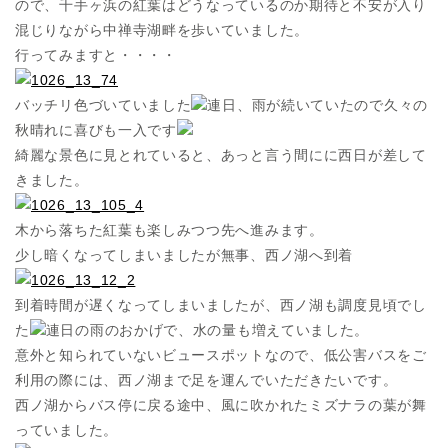
ので、千手ヶ浜の紅葉はどうなっているのか期待と不安が入り
混じりながら中禅寺湖畔を歩いていました。
行ってみますと・・・・
バッチリ色づいていました
連日、雨が続いていたので久々の
秋晴れに喜びも一入です
綺麗な景色に見とれていると、あっと言う間にに西日が差して
きました。
木から落ちた紅葉も楽しみつつ先へ進みます。
少し暗くなってしまいましたが無事、西ノ湖へ到着
到着時間が遅くなってしまいましたが、西ノ湖も調度見頃でし
た
連日の雨のおかげで、水の量も増えていました。
意外と知られていないビュースポットなので、低公害バスをご
利用の際には、西ノ湖まで足を運んでいただきたいです。
西ノ湖からバス停に戻る途中、風に吹かれたミズナラの葉が舞
っていました。