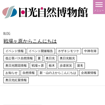
メニュー
戦場ヶ原からこんにちは
イベント情報
イベント開催報告
ホザキシモツケ
中禅寺湖
低公害バス自然情報
夏
奥日光
奥日光観光
奥日光開花情報
戦場ヶ原
栃木
歩道状況
湯滝
お知らせ
自然情報
新・山の上からこんにちは
企画展情報
奥日光紅葉情報