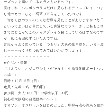
ーズのまま鳴いているカラスもいるのです。
実はこれ、ハシボソガラスだけに見られるディスプレイ、つま
り他のカラスなどに縄張り宣言をしていたのです。
皆さんはカラスのこんな行動を見たことがありますか？毎日
といってよいほど目にしている身近なカラス、きっと私もこれ
までにどこかでこのディスプレイを目にしているはずなのです
が、気にも留めずにいたんですね。
普段からよく知っている「つもり」のあの生き物を、いま一度
じーーーっくり見つめてみてはいかがでしょう？
－－－－－－－－－－－－－
■イベント情報
『オオワシ、オジロワシをさがそう！～中禅寺湖畔ボートハウ
ス編～』
日時：12月15日（日）
定員：先着30名（予約順）
参加費：大人1000円 中学生以下500円
初心者大歓迎の自然観察イベント！
オオワシ・オジロワシをはじめとした、中禅寺湖の野鳥を観察