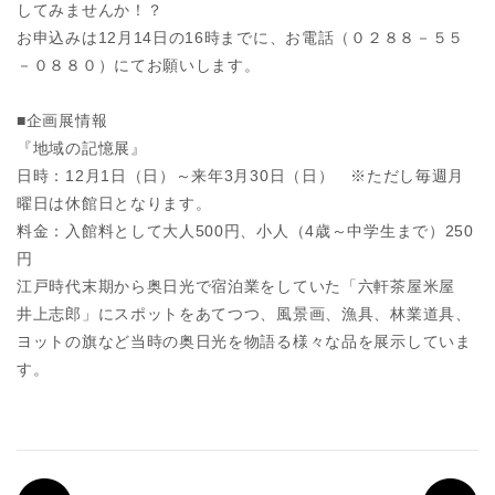
してみませんか！？
お申込みは12月14日の16時までに、お電話（０２８８－５５
－０８８０）にてお願いします。
■企画展情報
『地域の記憶展』
日時：12月1日（日）～来年3月30日（日） ※ただし毎週月
曜日は休館日となります。
料金：入館料として大人500円、小人（4歳～中学生まで）250
円
江戸時代末期から奥日光で宿泊業をしていた「六軒茶屋米屋
井上志郎」にスポットをあてつつ、風景画、漁具、林業道具、
ヨットの旗など当時の奥日光を物語る様々な品を展示していま
す。
PREV
N