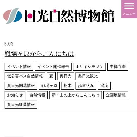
メニュー
戦場ヶ原からこんにちは
イベント情報
イベント開催報告
ホザキシモツケ
中禅寺湖
低公害バス自然情報
夏
奥日光
奥日光観光
奥日光開花情報
戦場ヶ原
栃木
歩道状況
湯滝
お知らせ
自然情報
新・山の上からこんにちは
企画展情報
奥日光紅葉情報