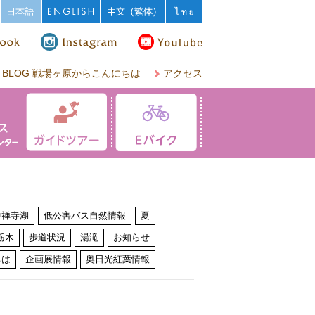
BLOG 戦場ヶ原からこんにちは
アクセス
中禅寺湖
低公害バス自然情報
夏
栃木
歩道状況
湯滝
お知らせ
ちは
企画展情報
奥日光紅葉情報