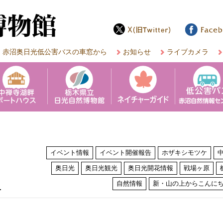
赤沼奥日光低公害バスの車窓から
お知らせ
ライブカメラ
イベント情報
イベント開催報告
ホザキシモツケ
奥日光
奥日光観光
奥日光開花情報
戦場ヶ原
は
自然情報
新・山の上からこんに