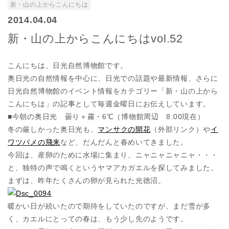
新・山の上からこんにちは
2014.04.04
新・山の上からこんにちはvol.52
こんにちは、日光自然博物館です。
奥日光の自然情報を中心に、日光での話題や最新情報、さらに
日光自然博物館のイベント情報をカテゴリー「新・山の上から
こんにちは」の記事として毎週金曜日にお伝えしています。
■今朝の奥日光 曇り＋霧・6℃（博物館周辺 8:00現在）
冬の厳しかった奥日光も、
マンサクの開花
（外部リンク）や
イ
ワツバメの飛来
など、だんだんと春めいてきました。
今回は、産卵のために水場に集まり、ニャニャニャニャ・・・
と、独特の声で鳴くというヤマアカガエルを探してみました。
まずは、昨年たくさんの卵が見られた光徳沼。
暖かい日が続いたので期待をしていたのですが、まだ雪が多
く、カエルにとっての春は、もう少し先のようです。