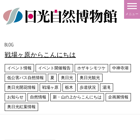
メニュー
戦場ヶ原からこんにちは
イベント情報
イベント開催報告
ホザキシモツケ
中禅寺湖
低公害バス自然情報
夏
奥日光
奥日光観光
奥日光開花情報
戦場ヶ原
栃木
歩道状況
湯滝
お知らせ
自然情報
新・山の上からこんにちは
企画展情報
奥日光紅葉情報