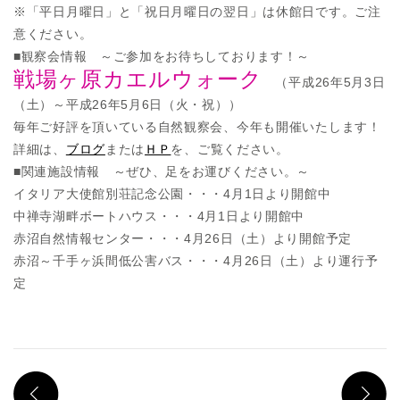
※「平日月曜日」と「祝日月曜日の翌日」は休館日です。ご注
意ください。
■観察会情報 ～ご参加をお待ちしております！～
戦場ヶ原カエルウォーク
（平成26年5月3日
（土）～平成26年5月6日（火・祝））
毎年ご好評を頂いている自然観察会、今年も開催いたします！
詳細は、
ブログ
または
ＨＰ
を、ご覧ください。
■関連施設情報 ～ぜひ、足をお運びください。～
イタリア大使館別荘記念公園・・・4月1日より開館中
中禅寺湖畔ボートハウス・・・4月1日より開館中
赤沼自然情報センター・・・4月26日（土）より開館予定
赤沼～千手ヶ浜間低公害バス・・・4月26日（土）より運行予
定
PREV
N