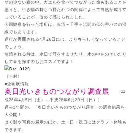
サの少ない森の中、カエルを食べてつながった命もあることを
思うと、生き物の持ちつ持たれつの関係によって自然が成り立
っていることが、改めて感じられました。
今回観察を行った場所は、赤沼～千手ヶ浜間の低公害バスの沿
線でもあります。
運行が再開される4月26日には、より春らしくなっていること
でしょう。
散策される時は、水辺で耳をすませたり、水の中をのぞいたり
して春を探すのもおススメですよ！
（T-村）
■企画展情報
奥日光いきものつながり調査展
（平
成26年4月5日（土）～平成26年6月29日（日））
過去3年間の、「奥日光いきものつながり調査」の調査結果を
大公開！
はく製や写真の展示のほか、土・日・祝日にはクラフト体験も
できます。