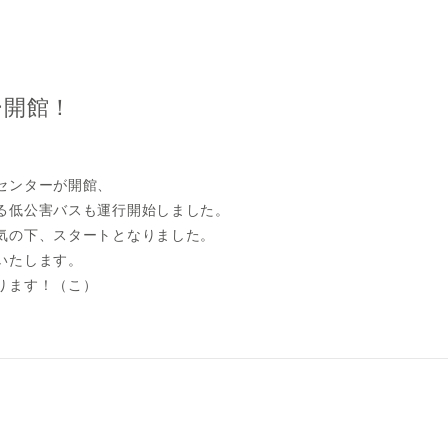
ー開館！
センターが開館、
る低公害バスも運行開始しました。
気の下、スタートとなりました。
いたします。
ります！（こ）