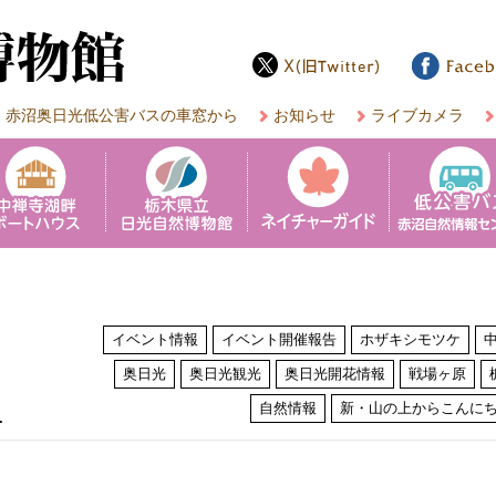
赤沼奥日光低公害バスの車窓から
お知らせ
ライブカメラ
イベント情報
イベント開催報告
ホザキシモツケ
奥日光
奥日光観光
奥日光開花情報
戦場ヶ原
は
自然情報
新・山の上からこんに