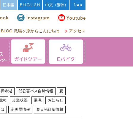
BLOG 戦場ヶ原からこんにちは
アクセス
中禅寺湖
低公害バス自然情報
夏
栃木
歩道状況
湯滝
お知らせ
ちは
企画展情報
奥日光紅葉情報