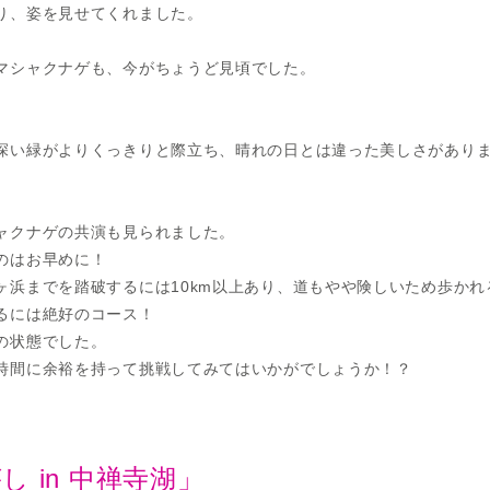
り、姿を見せてくれました。
マシャクナゲも、今がちょうど見頃でした。
深い緑がよりくっきりと際立ち、晴れの日とは違った美しさがあり
ャクナゲの共演も見られました。
のはお早めに！
ヶ浜までを踏破するには10km以上あり、道もやや険しいため歩かれ
るには絶好のコース！
の状態でした。
時間に余裕を持って挑戦してみてはいかがでしょうか！？
 in 中禅寺湖」