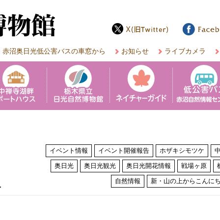
赤沼奥日光低公害バスの車窓から
お知らせ
ライブカメラ
イベント情報
イベント開催報告
ホザキシモツケ
奥日光
奥日光観光
奥日光開花情報
戦場ヶ原
は
自然情報
新・山の上からこんに