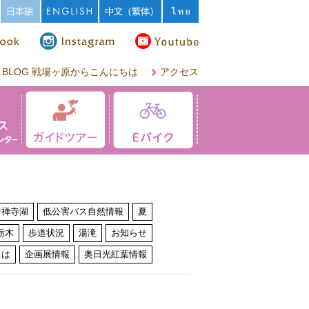
BLOG 戦場ヶ原からこんにちは
アクセス
中禅寺湖
低公害バス自然情報
夏
栃木
歩道状況
湯滝
お知らせ
ちは
企画展情報
奥日光紅葉情報