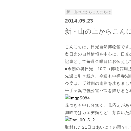
新・山の上からこんにちは
2014.05.23
新・山の上からこんにち
こんにちは、日光自然博物館です
奥日光の自然情報を中心に、日光
記事として毎週金曜日にお伝えし
■今朝の奥日光 10℃（博物館周辺
先週に引き続き、今週も中禅寺湖
今度は、反対側の南岸を歩きまし
千手ヶ浜で低公害バスを降りると
花つきも申し分無く、見応えがあ
湖畔ではカエデ類など、芽吹いた
取材した21日はあいにくの雨で