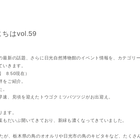
はvol.59
。
の最新の話題、さらに日光自然博物館のイベント情報を、カテゴリ
ていきます。
 8:50現在）
畔をご紹介。
た。
早速、見頃を迎えたトウゴクミツバツツジがお出迎え。
ります。
葉もだいぶ開いてきており、新緑も濃くなってきていました。
したが、栃木県の鳥のオオルリや日光市の鳥のキビタキなど、たくさ