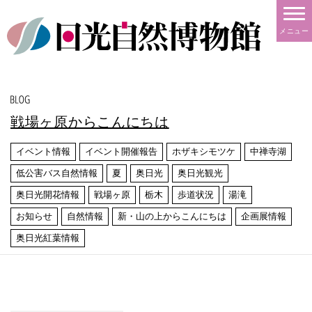
メニュー
戦場ヶ原からこんにちは
イベント情報
イベント開催報告
ホザキシモツケ
中禅寺湖
低公害バス自然情報
夏
奥日光
奥日光観光
奥日光開花情報
戦場ヶ原
栃木
歩道状況
湯滝
お知らせ
自然情報
新・山の上からこんにちは
企画展情報
奥日光紅葉情報