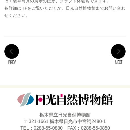
はく製や写真の展示のほか、クラフト体験もできます。
各詳細は
HP
をご覧いただくか、日光自然博物館までお問い合わ
せください。
PREV
N
栃木県立日光自然博物館
〒321-1661 栃木県日光市中宮祠2480-1
TEL：0288-55-0880 FAX：0288-55-0850