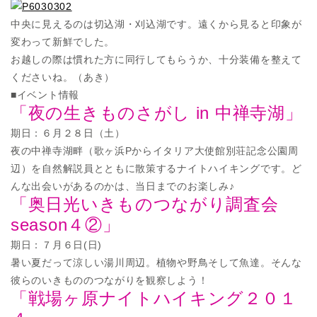
中央に見えるのは切込湖・刈込湖です。遠くから見ると印象が
変わって新鮮でした。
お越しの際は慣れた方に同行してもらうか、十分装備を整えて
くださいね。（あき）
■イベント情報
「夜の生きものさがし in 中禅寺湖」
期日：６月２８日（土）
夜の中禅寺湖畔（歌ヶ浜Pからイタリア大使館別荘記念公園周
辺）を自然解説員とともに散策するナイトハイキングです。ど
んな出会いがあるのかは、当日までのお楽しみ♪
「奥日光いきものつながり調査会
season４②」
期日：７月６日(日)
暑い夏だって涼しい湯川周辺。植物や野鳥そして魚達。そんな
彼らのいきもののつながりを観察しよう！
「戦場ヶ原ナイトハイキング２０１