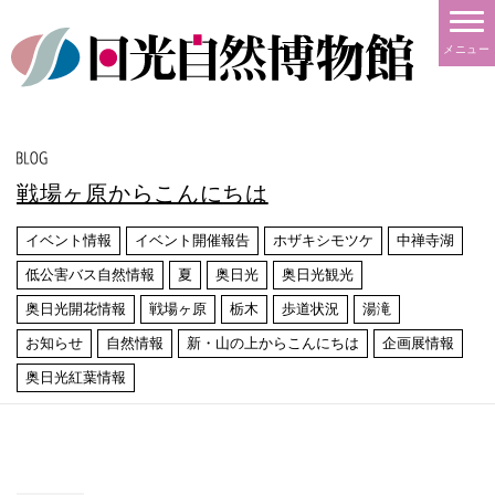
メニュー
戦場ヶ原からこんにちは
イベント情報
イベント開催報告
ホザキシモツケ
中禅寺湖
低公害バス自然情報
夏
奥日光
奥日光観光
奥日光開花情報
戦場ヶ原
栃木
歩道状況
湯滝
お知らせ
自然情報
新・山の上からこんにちは
企画展情報
奥日光紅葉情報