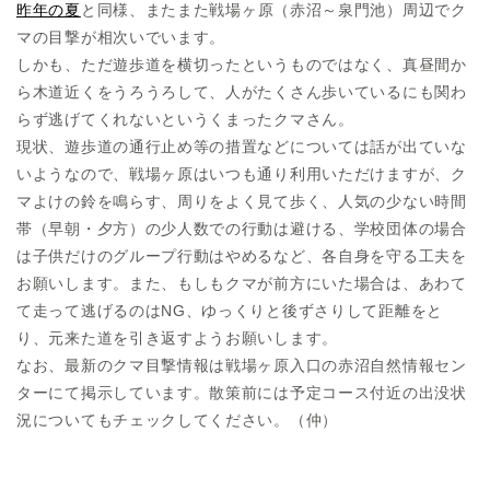
昨年の夏
と同様、またまた戦場ヶ原（赤沼～泉門池）周辺でク
マの目撃が相次いでいます。
しかも、ただ遊歩道を横切ったというものではなく、真昼間か
ら木道近くをうろうろして、人がたくさん歩いているにも関わ
らず逃げてくれないというくまったクマさん。
現状、遊歩道の通行止め等の措置などについては話が出ていな
いようなので、戦場ヶ原はいつも通り利用いただけますが、ク
マよけの鈴を鳴らす、周りをよく見て歩く、人気の少ない時間
帯（早朝・夕方）の少人数での行動は避ける、学校団体の場合
は子供だけのグループ行動はやめるなど、各自身を守る工夫を
お願いします。また、もしもクマが前方にいた場合は、あわて
て走って逃げるのはNG、ゆっくりと後ずさりして距離をと
り、元来た道を引き返すようお願いします。
なお、最新のクマ目撃情報は戦場ヶ原入口の赤沼自然情報セン
ターにて掲示しています。散策前には予定コース付近の出没状
況についてもチェックしてください。（仲）