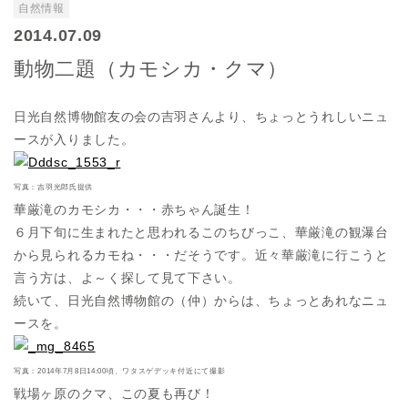
自然情報
2014.07.09
動物二題（カモシカ・クマ）
日光自然博物館友の会の吉羽さんより、ちょっとうれしいニュ
ースが入りました。
写真：吉羽光郎氏提供
華厳滝のカモシカ・・・赤ちゃん誕生！
６月下旬に生まれたと思われるこのちびっこ、華厳滝の観瀑台
から見られるカモね・・・だそうです。近々華厳滝に行こうと
言う方は、よ～く探して見て下さい。
続いて、日光自然博物館の（仲）からは、ちょっとあれなニュ
ースを。
写真：2014年7月8日14:00頃、ワタスゲデッキ付近にて撮影
戦場ヶ原のクマ、この夏も再び！