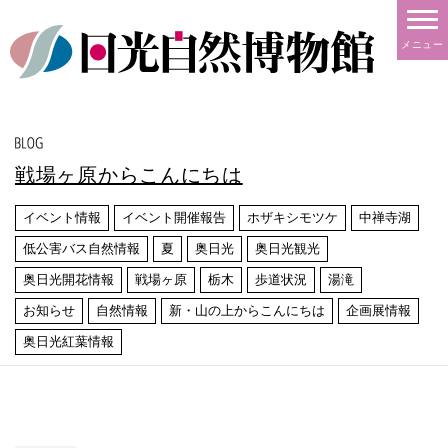
メニュー
戦場ヶ原からこんにちは
イベント情報
イベント開催報告
ホザキシモツケ
中禅寺湖
低公害バス自然情報
夏
奥日光
奥日光観光
奥日光開花情報
戦場ヶ原
栃木
歩道状況
湯滝
お知らせ
自然情報
新・山の上からこんにちは
企画展情報
奥日光紅葉情報