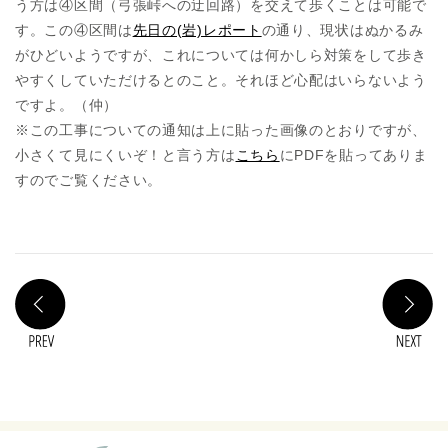
う方は④区間（弓張峠への迂回路）を交えて歩くことは可能で
す。この④区間は
先日の(岩)レポート
の通り、現状はぬかるみ
がひどいようですが、これについては何かしら対策をして歩き
やすくしていただけるとのこと。それほど心配はいらないよう
ですよ。（仲）
※この工事についての通知は上に貼った画像のとおりですが、
小さくて見にくいぞ！と言う方は
こちら
にPDFを貼ってありま
すのでご覧ください。
PREV
N