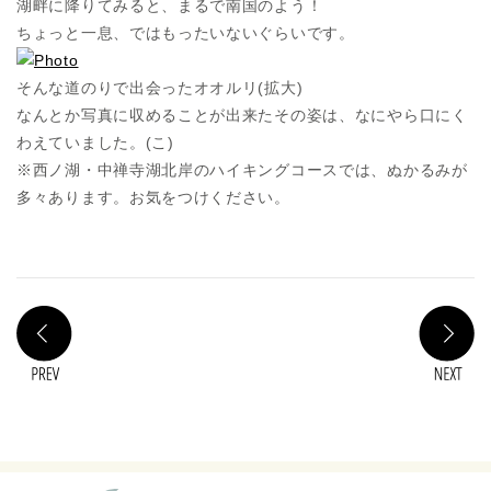
湖畔に降りてみると、まるで南国のよう！
ちょっと一息、ではもったいないぐらいです。
そんな道のりで出会ったオオルリ(拡大)
なんとか写真に収めることが出来たその姿は、なにやら口にく
わえていました。(こ)
※西ノ湖・中禅寺湖北岸のハイキングコースでは、ぬかるみが
多々あります。お気をつけください。
PREV
N