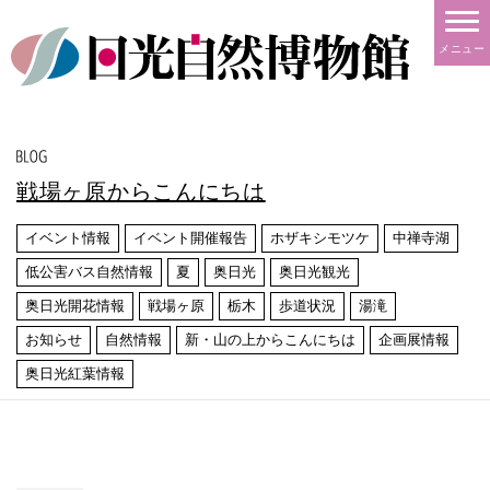
メニュー
戦場ヶ原からこんにちは
イベント情報
イベント開催報告
ホザキシモツケ
中禅寺湖
低公害バス自然情報
夏
奥日光
奥日光観光
奥日光開花情報
戦場ヶ原
栃木
歩道状況
湯滝
お知らせ
自然情報
新・山の上からこんにちは
企画展情報
奥日光紅葉情報