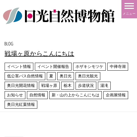
メニュー
戦場ヶ原からこんにちは
イベント情報
イベント開催報告
ホザキシモツケ
中禅寺湖
低公害バス自然情報
夏
奥日光
奥日光観光
奥日光開花情報
戦場ヶ原
栃木
歩道状況
湯滝
お知らせ
自然情報
新・山の上からこんにちは
企画展情報
奥日光紅葉情報