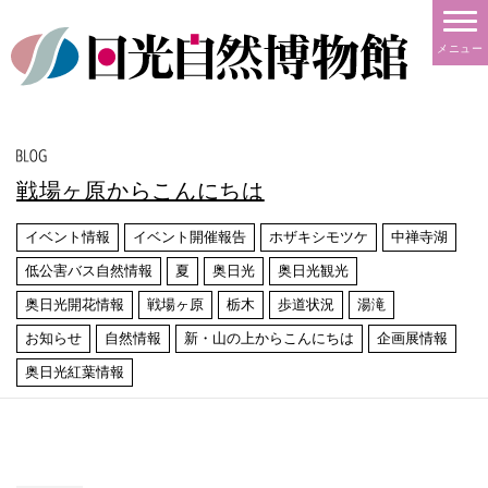
メニュー
戦場ヶ原からこんにちは
イベント情報
イベント開催報告
ホザキシモツケ
中禅寺湖
低公害バス自然情報
夏
奥日光
奥日光観光
奥日光開花情報
戦場ヶ原
栃木
歩道状況
湯滝
お知らせ
自然情報
新・山の上からこんにちは
企画展情報
奥日光紅葉情報