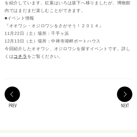
を紹介しています。紅葉はいろは坂下へ移りましたが、博物館
内ではまだまだ楽しむことができます。
■イベント情報
『オオワシ・オジロワシをさがそう！２０１４』
11月22日（土）場所：千手ヶ浜
12月13日（土）場所：中禅寺湖畔ボートハウス
今回紹介したオオワシ、オジロワシを探すイベントです。詳し
くは
コチラ
をご覧ください。
PREV
N