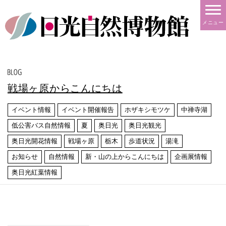
メニュー
戦場ヶ原からこんにちは
イベント情報
イベント開催報告
ホザキシモツケ
中禅寺湖
低公害バス自然情報
夏
奥日光
奥日光観光
奥日光開花情報
戦場ヶ原
栃木
歩道状況
湯滝
お知らせ
自然情報
新・山の上からこんにちは
企画展情報
奥日光紅葉情報