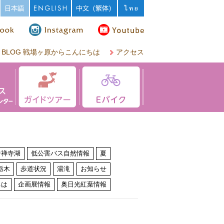
BLOG 戦場ヶ原からこんにちは
アクセス
中禅寺湖
低公害バス自然情報
夏
栃木
歩道状況
湯滝
お知らせ
ちは
企画展情報
奥日光紅葉情報