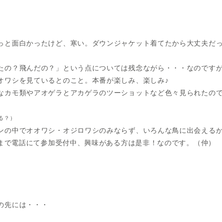
っと面白かったけど、寒い。ダウンジャケット着てたから大丈夫だ
たの？飛んだの？」という点については残念ながら・・・なのです
オワシを見ているとのこと。本番が楽しみ、楽しみ♪
なカモ類やアオゲラとアカゲラのツーショットなど色々見られたの
る？）
ンの中でオオワシ・オジロワシのみならず、いろんな鳥に出会える
時まで電話にて参加受付中、興味がある方は是非！なのです。（仲）
の先には・・・