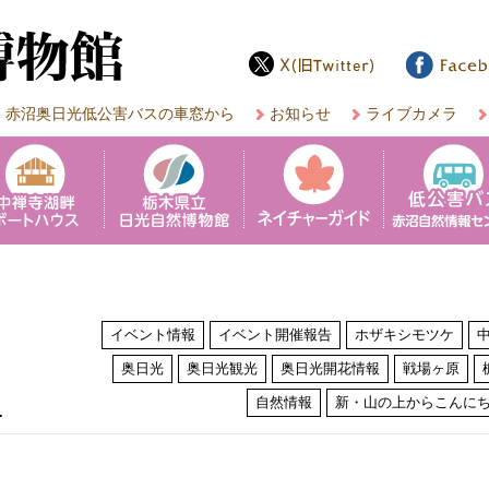
赤沼奥日光低公害バスの車窓から
お知らせ
ライブカメラ
イベント情報
イベント開催報告
ホザキシモツケ
奥日光
奥日光観光
奥日光開花情報
戦場ヶ原
は
自然情報
新・山の上からこんに