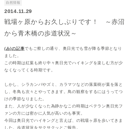
自然情報
2014.11.29
戦場ヶ原からお久しぶりです！ ～赤沼
から青木橋の歩道状況～
(み)の記事
でもご察しの通り、奥日光でも雪が降る季節となり
ました。
この時期は紅葉も終り中々奥日光でハイキングを楽しむ方が少
なくなってくる時期です。
しかし、シラカンバやズミ、カラマツなどの落葉樹が葉を落と
し、冬鳥も次々とやってきます。鳥の観察をするにはうってつ
けの季節なりました。
また、人が少なくなった為静かなこの時期はベテラン奥日光フ
ァンの方には密かに人気が高いのも事実。
今回は奥日光でハイキングと言えば、の戦場ヶ原を歩いてきま
した。歩道状況をサクサクッとご報告。