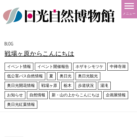
メニュー
戦場ヶ原からこんにちは
イベント情報
イベント開催報告
ホザキシモツケ
中禅寺湖
低公害バス自然情報
夏
奥日光
奥日光観光
奥日光開花情報
戦場ヶ原
栃木
歩道状況
湯滝
お知らせ
自然情報
新・山の上からこんにちは
企画展情報
奥日光紅葉情報