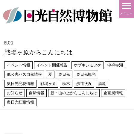
メニュー
戦場ヶ原からこんにちは
イベント情報
イベント開催報告
ホザキシモツケ
中禅寺湖
低公害バス自然情報
夏
奥日光
奥日光観光
奥日光開花情報
戦場ヶ原
栃木
歩道状況
湯滝
お知らせ
自然情報
新・山の上からこんにちは
企画展情報
奥日光紅葉情報