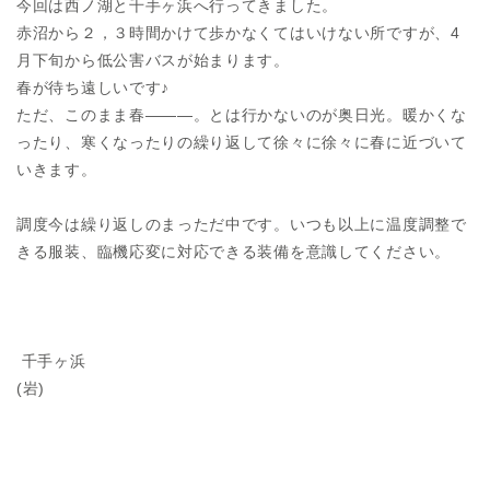
今回は西ノ湖と千手ヶ浜へ行ってきました。
赤沼から２，３時間かけて歩かなくてはいけない所ですが、4
月下旬から低公害バスが始まります。
春が待ち遠しいです♪
ただ、このまま春―――。とは行かないのが奥日光。暖かくな
ったり、寒くなったりの繰り返して徐々に徐々に春に近づいて
いきます。
調度今は繰り返しのまっただ中です。いつも以上に温度調整で
きる服装、臨機応変に対応できる装備を意識してください。
千手ヶ浜
(岩)