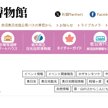
赤沼奥日光低公害バスの車窓から
お知らせ
ライブカメラ
イベント情報
イベント開催報告
ホザキシモツケ
奥日光
奥日光観光
奥日光開花情報
戦場ヶ原
は
自然情報
新・山の上からこんに