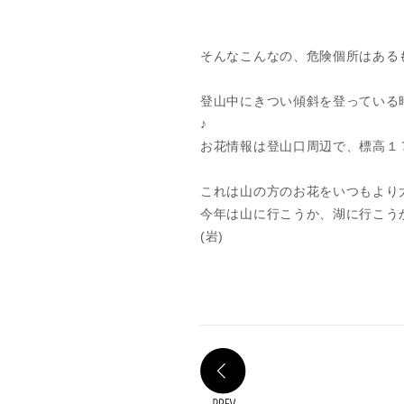
そんなこんなの、危険個所はある
登山中にきつい傾斜を登っている
♪
お花情報は登山口周辺で、標高１７
これは山の方のお花をいつもより
今年は山に行こうか、湖に行こう
(岩)
PREV