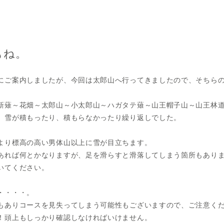
もね。
にご案内しましたが、今回は太郎山へ行ってきましたので、そちら
新薙～花畑～太郎山～小太郎山～ハガタテ薙～山王帽子山～山王林
、雪が積もったり、積もらなかったり繰り返しでした。
より標高の高い男体山以上に雪が目立ちます。
あれば何とかなりますが、足を滑らすと滑落してしまう箇所もあり
いてください。
・・・・。
もありコースを見失ってしまう可能性もございますので、ご注意く
！頭上もしっかり確認しなければいけません。