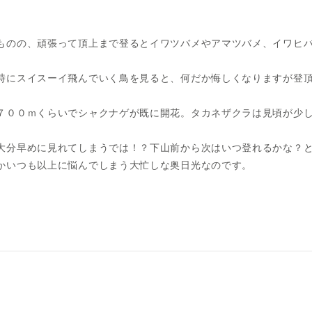
ものの、頑張って頂上まで登るとイワツバメやアマツバメ、イワヒ
時にスイスーイ飛んでいく鳥を見ると、何だか悔しくなりますが登
００ｍくらいでシャクナゲが既に開花。タカネザクラは見頃が少し過ぎ
大分早めに見れてしまうでは！？下山前から次はいつ登れるかな？
かいつも以上に悩んでしまう大忙しな奥日光なのです。