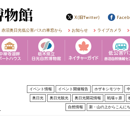
赤沼奥日光低公害バスの車窓から
お知らせ
ライブカメラ
イベント情報
イベント開催報告
ホザキシモツケ
奥日光
奥日光観光
奥日光開花情報
戦場ヶ原
は
自然情報
新・山の上からこんに