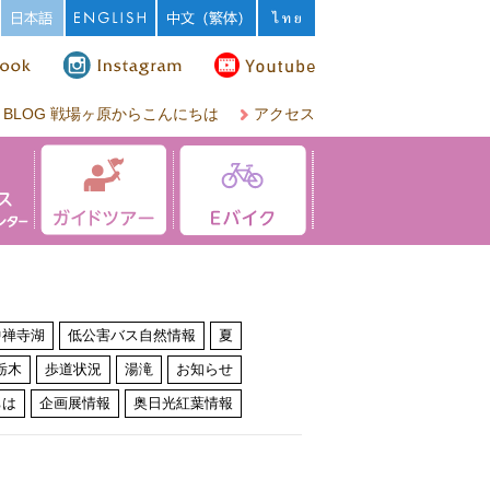
BLOG 戦場ヶ原からこんにちは
アクセス
中禅寺湖
低公害バス自然情報
夏
栃木
歩道状況
湯滝
お知らせ
ちは
企画展情報
奥日光紅葉情報