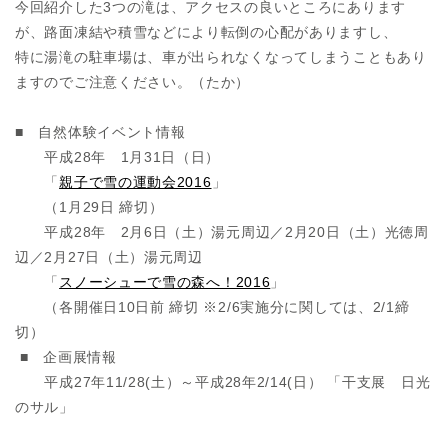
今回紹介した3つの滝は、アクセスの良いところにあります
が、路面凍結や積雪などにより転倒の心配がありますし、
特に湯滝の駐車場は、車が出られなくなってしまうこともあり
ますのでご注意ください。（たか）
■ 自然体験イベント情報
平成28年 1月31日（日）
「
親子で雪の運動会2016
」
（1月29日 締切）
平成28年 2月6日（土）湯元周辺／2月20日（土）光徳周
辺／2月27日（土）湯元周辺
「
スノーシューで雪の森へ！2016
」
（各開催日10日前 締切 ※2/6実施分に関しては、2/1締
切）
■ 企画展情報
平成27年11/28(土）～平成28年2/14(日） 「干支展 日光
のサル」