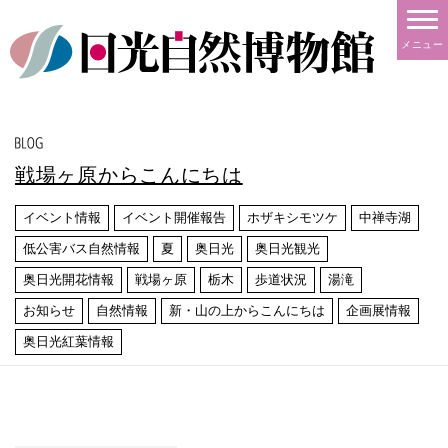
メニュー
戦場ヶ原からこんにちは
イベント情報
イベント開催報告
ホザキシモツケ
中禅寺湖
低公害バス自然情報
夏
奥日光
奥日光観光
奥日光開花情報
戦場ヶ原
栃木
歩道状況
湯滝
お知らせ
自然情報
新・山の上からこんにちは
企画展情報
奥日光紅葉情報