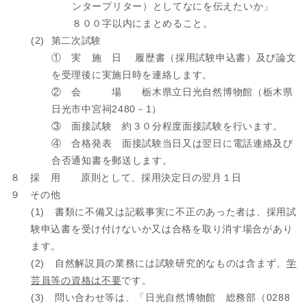
ンタープリター）としてなにを伝えたいか」
８００字以内にまとめること。
(2) 第二次試験
① 実 施 日 履歴書（採用試験申込書）及び論文
を受理後に実施日時を連絡します。
② 会 場 栃木県立日光自然博物館（栃木県
日光市中宮祠2480－1）
③ 面接試験 約３０分程度面接試験を行います。
④ 合格発表 面接試験当日又は翌日に電話連絡及び
合否通知書を郵送します。
８ 採 用 原則として、採用決定日の翌月１日
９ その他
(1) 書類に不備又は記載事実に不正のあった者は、採用試
験申込書を受け付けないか又は合格を取り消す場合があり
ます。
(2) 自然解説員の業務には試験研究的なものは含まず、
学
芸員等の資格は不要
です。
(3) 問い合わせ等は、「日光自然博物館 総務部（0288