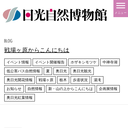
メニュー
戦場ヶ原からこんにちは
イベント情報
イベント開催報告
ホザキシモツケ
中禅寺湖
低公害バス自然情報
夏
奥日光
奥日光観光
奥日光開花情報
戦場ヶ原
栃木
歩道状況
湯滝
お知らせ
自然情報
新・山の上からこんにちは
企画展情報
奥日光紅葉情報