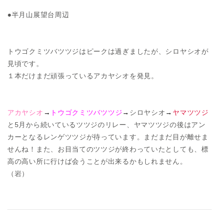
●半月山展望台周辺
トウゴクミツバツツジはピークは過ぎましたが、シロヤシオが
見頃です。
１本だけまだ頑張っているアカヤシオを発見。
アカヤシオ
→
トウゴクミツバツツジ
→
シロヤシオ
→
ヤマツツジ
と5月から続いているツツジのリレー、ヤマツツジの後はアン
カーとなるレンゲツツジが待っています。まだまだ目が離せま
せんね！また、お目当てのツツジが終わっていたとしても、標
高の高い所に行けば会うことが出来るかもしれません。
（岩）