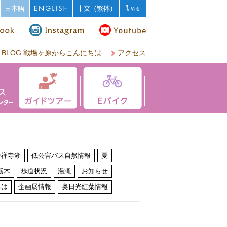
BLOG 戦場ヶ原からこんにちは
アクセス
中禅寺湖
低公害バス自然情報
夏
栃木
歩道状況
湯滝
お知らせ
ちは
企画展情報
奥日光紅葉情報