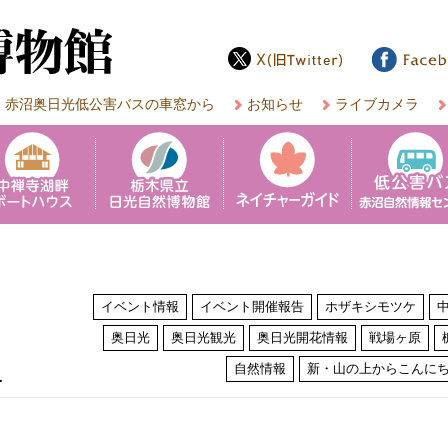
赤沼奥日光低公害バスの車窓から
お知らせ
ライブカメラ
イベント情報
イベント開催報告
ホザキシモツケ
奥日光
奥日光観光
奥日光開花情報
戦場ヶ原
は
自然情報
新・山の上からこんに