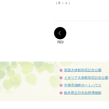
（Ｒｉｎ）
PREV
英国大使館別荘記念公園
イタリア大使館別荘記念公園
中禅寺湖畔ボートハウス
栃木県立日光自然博物館