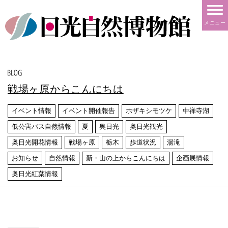
メニュー
戦場ヶ原からこんにちは
イベント情報
イベント開催報告
ホザキシモツケ
中禅寺湖
低公害バス自然情報
夏
奥日光
奥日光観光
奥日光開花情報
戦場ヶ原
栃木
歩道状況
湯滝
お知らせ
自然情報
新・山の上からこんにちは
企画展情報
奥日光紅葉情報