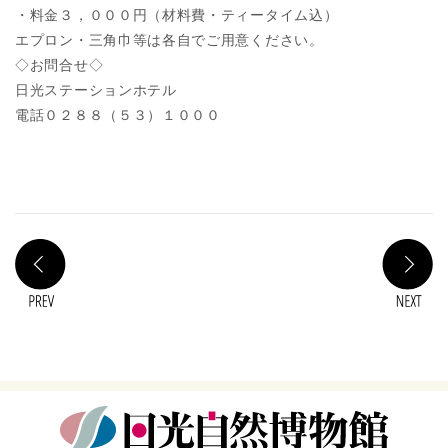
・料金３，０００円（材料費・ティータイム込）
エプロン・三角巾等は各自でご用意ください。
◇お問合せ◇
日光ステーションホテル
電話０２８８（５３）１０００
PREV
N