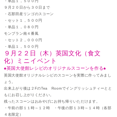
・単品１，５００円
９月２０日から３０日まで
・石那田産リンゴのスコーン
・セット１，５００円
・単品１，０８０円
モンブラン南４番風
・セット２，０００円
・単品１，５００円
９月２２日（木）英国文化（食文
化）ミニイベント
♠英国大使館レシピのオリジナルスコーンを作る♠
英国大使館オリジナルレシピのスコーンを実際に作ってみまし
ょう。
出来上がり後は２FのTea Roomでイングリッシュティーとと
もにお召し上がりください。
残ったスコーンはおみやげにお持ち帰りいただけます。
・午前の部１１時～１２時 ・午後の部１３時～１４時（各部
４名限定）