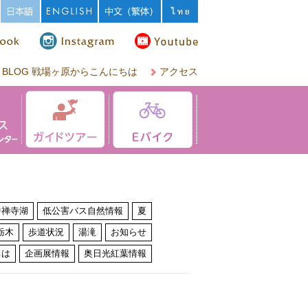
BLOG 戦場ヶ原からこんにちは
アクセス
中禅寺湖
低公害バス自然情報
夏
栃木
歩道状況
湯滝
お知らせ
ちは
企画展情報
奥日光紅葉情報