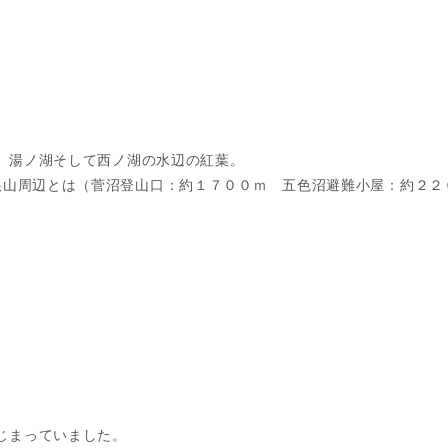
、湯ノ湖そして西ノ湖の水辺の紅葉。
根山周辺とは（菅沼登山口：約１７００ｍ 五色沼避難小屋：約２２
じまっていました。