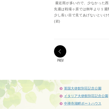
最近雨が多いので、少なかった西
先週は戦場ヶ原では例年より１週
少し長い目で見てあげないといけ
(岩)
PREV
英国大使館別荘記念公園
イタリア大使館別荘記念公園
中禅寺湖畔ボートハウス