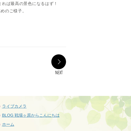
まれば最高の景色になるはず！
遅めのご様子。
NEXT
ライブカメラ
BLOG 戦場ヶ原からこんにちは
ホーム