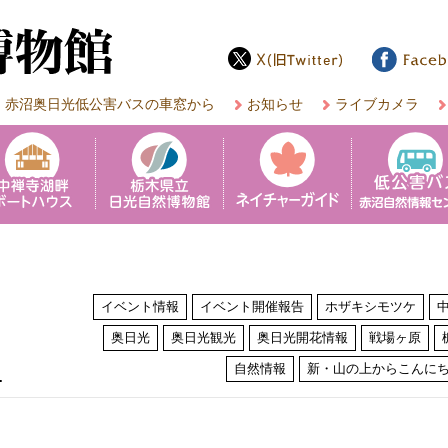
赤沼奥日光低公害バスの車窓から
お知らせ
ライブカメラ
イベント情報
イベント開催報告
ホザキシモツケ
奥日光
奥日光観光
奥日光開花情報
戦場ヶ原
は
自然情報
新・山の上からこんに