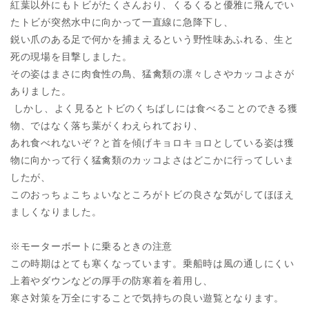
紅葉以外にもトビがたくさんおり、くるくると優雅に飛んでい
たトビが突然水中に向かって一直線に急降下し、
鋭い爪のある足で何かを捕まえるという野性味あふれる、生と
死の現場を目撃しました。
その姿はまさに肉食性の鳥、猛禽類の凛々しさやカッコよさが
ありました。
しかし、よく見るとトビのくちばしには食べることのできる獲
物、ではなく落ち葉がくわえられており、
あれ食べれないぞ？と首を傾げキョロキョロとしている姿は獲
物に向かって行く猛禽類のカッコよさはどこかに行ってしいま
したが、
このおっちょこちょいなところがトビの良さな気がしてほほえ
ましくなりました。
※モーターボートに乗るときの注意
この時期はとても寒くなっています。乗船時は風の通しにくい
上着やダウンなどの厚手の防寒着を着用し、
寒さ対策を万全にすることで気持ちの良い遊覧となります。