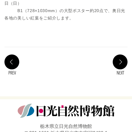
日（日）
B1（728×1030mm）の大型ポスター約20点で、奥日光
各地の美しい紅葉をご紹介します。
PREV
N
栃木県立日光自然博物館