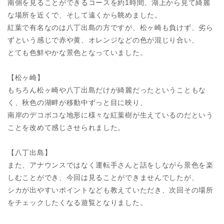
南側を見ることができるコースを約1時間、湖上から見て綺麗
な場所を近くで、そして遠くから眺めました。
紅葉で有名なのは八丁出島の方ですが、松ヶ崎も負けず、劣ら
ずという感じで赤や黄、オレンジなどの色が混じり合い、
とても色鮮やかな景色となっていました。
【松ヶ崎】
もちろん松ヶ崎や八丁出島だけが綺麗だったということもな
く、秋色の湖畔が移動中ずっと目に映り、
南岸のデコボコな地形に様々な紅葉樹が生えているのだという
ことを改めて感じさせられました。
【八丁出島】
また、アナウンスではなく運転手さんと話をしながら景色を楽
しむことができ、今回は見ることができませんでしたが、
シカが出やすいポイントなども教えていただき、次回その場所
をチェックしたくなる遊覧となりました。