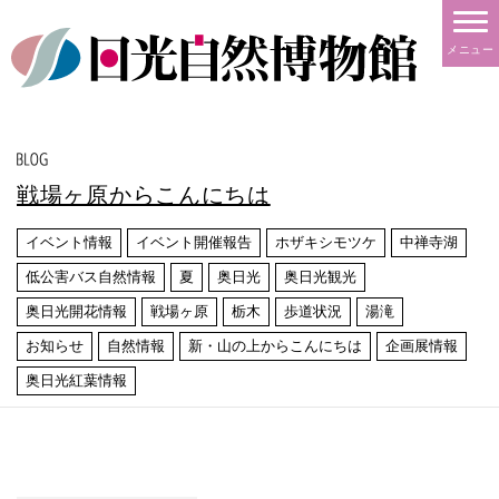
メニュー
戦場ヶ原からこんにちは
イベント情報
イベント開催報告
ホザキシモツケ
中禅寺湖
低公害バス自然情報
夏
奥日光
奥日光観光
奥日光開花情報
戦場ヶ原
栃木
歩道状況
湯滝
お知らせ
自然情報
新・山の上からこんにちは
企画展情報
奥日光紅葉情報