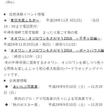
（Rin）
■ 自然体験イベント情報
★「
奥日光星ふる夕べ
」 平成28年11月 6日(日) 〈当日
16：30まで電話受付〉
中禅寺湖畔で星空観察 まったり過ごす秋の夜
★「
オオワシ・オジロワシをさがそう2016 ～千手ヶ浜編～
」
平成28年11月23日(水・祝日)〈 締切り11/22〉
★「
オオワシ・オジロワシをさがそう2016 ～ボートハウス編
～
」〈締切り12/9〉(土)
冬の中禅寺湖に渡来するオオワシ、オジロワシを探しつつ色々
な野鳥を楽しんじゃう初心者大歓迎のバードウオッチングイベ
ントです。
■ 企画展情報
◆ 「
あいらぶ写真展
」 平成28年9月10日（土）～11月20
日（日）
県内のプロ・アマ写真家の方々による写真展です。
◆ 「秋のポスター展」 平成28年9月10日（土）～11月20