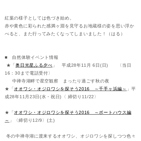
紅葉の様子としては色づき始め。
赤や黄色に彩られた感満ヶ淵を見守るお地蔵様の姿を思い浮か
べると、また行ってみたくなってしまいました！（はる）
■ 自然体験イベント情報
★「
奥日光星ふる夕べ
」 平成28年11月 6日(日) 〈当日
16：30まで電話受付〉
中禅寺湖畔で星空観察 まったり過ごす秋の夜
★「
オオワシ・オジロワシを探そう2016 ～千手ヶ浜編～
」平
成28年11月23日(水・祝日)〈 締切り11/22〉
★「
オオワシ・オジロワシを探そう2016 ～ボートハウス編
～
」〈締切り12/9〉(土)
冬の中禅寺湖に渡来するオオワシ、オジロワシを探しつつ色々