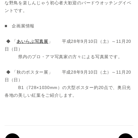
な野鳥を楽しんじゃう初心者大歓迎のバードウオッチングイベ
ントです。
■ 企画展情報
◆ 「
あいらぶ写真展
」 平成28年9月10日（土）～11月20
日（日）
県内のプロ・アマ写真家の方々による写真展です。
◆ 「秋のポスター展」 平成28年9月10日（土）～11月20
日（日）
B1（728×1030mm）の大型ポスター約20点で、奥日光
各地の美しい紅葉をご紹介します。
PREV
N