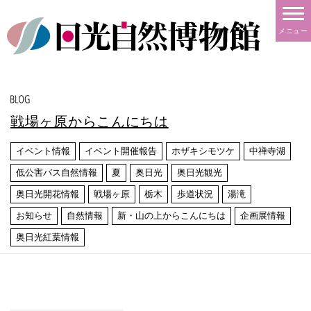
メニュー
戦場ヶ原からこんにちは
イベント情報
イベント開催報告
ホザキシモツケ
中禅寺湖
低公害バス自然情報
夏
奥日光
奥日光観光
奥日光開花情報
戦場ヶ原
栃木
歩道状況
湯滝
お知らせ
自然情報
新・山の上からこんにちは
企画展情報
奥日光紅葉情報