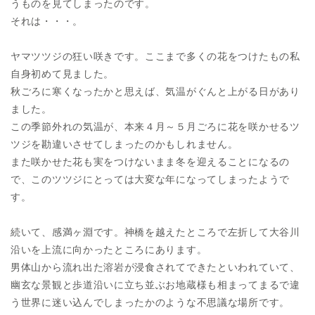
うものを見てしまったのです。
それは・・・。
ヤマツツジの狂い咲きです。ここまで多くの花をつけたもの私
自身初めて見ました。
秋ごろに寒くなったかと思えば、気温がぐんと上がる日があり
ました。
この季節外れの気温が、本来４月～５月ごろに花を咲かせるツ
ツジを勘違いさせてしまったのかもしれません。
また咲かせた花も実をつけないまま冬を迎えることになるの
で、このツツジにとっては大変な年になってしまったようで
す。
続いて、感満ヶ淵です。神橋を越えたところで左折して大谷川
沿いを上流に向かったところにあります。
男体山から流れ出た溶岩が浸食されてできたといわれていて、
幽玄な景観と歩道沿いに立ち並ぶお地蔵様も相まってまるで違
う世界に迷い込んでしまったかのような不思議な場所です。