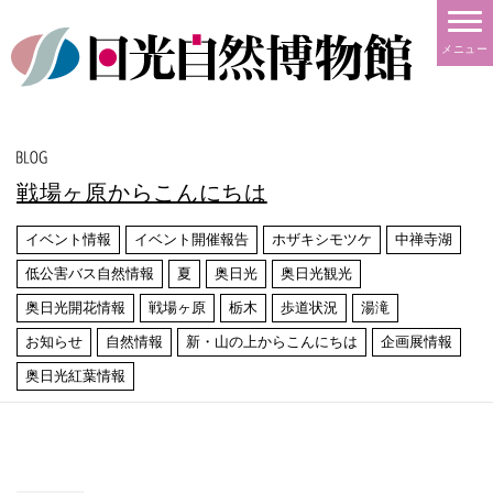
メニュー
戦場ヶ原からこんにちは
イベント情報
イベント開催報告
ホザキシモツケ
中禅寺湖
低公害バス自然情報
夏
奥日光
奥日光観光
奥日光開花情報
戦場ヶ原
栃木
歩道状況
湯滝
お知らせ
自然情報
新・山の上からこんにちは
企画展情報
奥日光紅葉情報