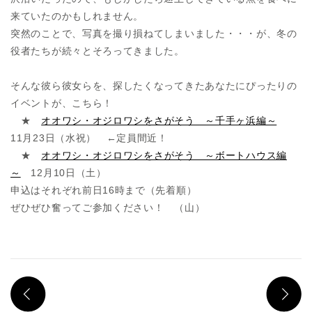
来ていたのかもしれません。
突然のことで、写真を撮り損ねてしまいました・・・が、冬の
役者たちが続々とそろってきました。
そんな彼ら彼女らを、探したくなってきたあなたにぴったりの
イベントが、こちら！
★
オオワシ・オジロワシをさがそう ～千手ヶ浜編～
11月23日（水祝） ←定員間近！
★
オオワシ・オジロワシをさがそう ～ボートハウス編
～
12月10日（土）
申込はそれぞれ前日16時まで（先着順）
ぜひぜひ奮ってご参加ください！ （山）
PREV
N