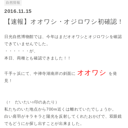
自然情報
2016.11.15
【速報】オオワシ・オジロワシ初確認！
日光自然博物館では、今年はまだオオワシとオジロワシを確認
できていませんでした。
・・・・・・が、
本日、両種とも確認できました！！
オオワシ
千手ヶ浜にて、中禅寺湖南岸の斜面に
を発
見！
（↑ だいたい○印のあたり）
私たちのいた地点から700m近くは離れていたでしょうか。
白い肩羽がキラキラと陽光を反射してくれたおかげで、双眼鏡
でもどうにか探し出すことが出来ました。