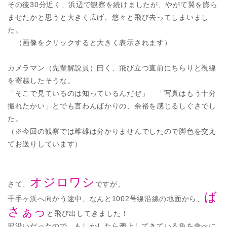
その後30分近く、浜辺で観察を続けましたが、やがて翼を膨ら
ませたかと思うと大きく広げ、悠々と飛び去ってしまいまし
た。
（画像をクリックすると大きく表示されます）
カメラマン（先輩解説員）曰く、飛び立つ直前にちらりと視線
を寄越したそうな。
「そこで見ているのは知っているんだぜ」 「写真はもう十分
撮れたかい」とでも言わんばかりの、余裕を感じるしぐさでし
た。
（※今回の観察では雌雄は分かりませんでしたので脚色を交え
てお送りしています）
オジロワシ
さて、
ですが、
ば
千手ヶ浜へ向かう途中、なんと1002号線沿線の地面から、
さぁっ
と飛び出してきました！
沢沿いだったので、もしかしたら遡上してきている魚を食べに