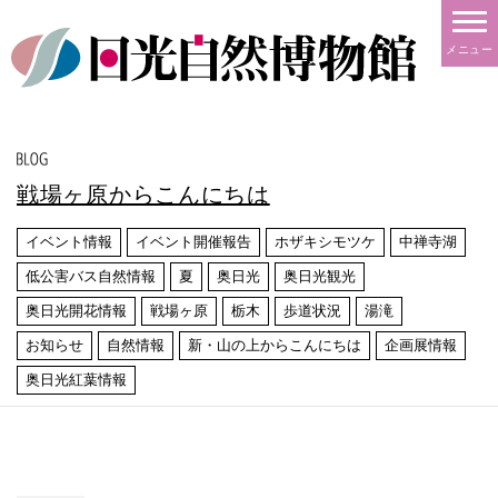
メニュー
戦場ヶ原からこんにちは
イベント情報
イベント開催報告
ホザキシモツケ
中禅寺湖
低公害バス自然情報
夏
奥日光
奥日光観光
奥日光開花情報
戦場ヶ原
栃木
歩道状況
湯滝
お知らせ
自然情報
新・山の上からこんにちは
企画展情報
奥日光紅葉情報