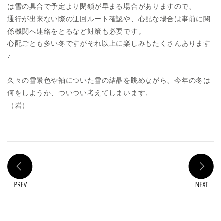
は雪の具合で予定より閉鎖が早まる場合がありますので、
通行が出来ない際の迂回ルート確認や、心配な場合は事前に関
係機関へ連絡をとるなど対策も必要です。
心配ごとも多い冬ですがそれ以上に楽しみもたくさんあります
♪
久々の雪景色や袖についた雪の結晶を眺めながら、今年の冬は
何をしようか、ついつい考えてしまいます。
（岩）
PREV
N