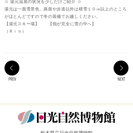
☆ 湯元温泉の状況を少しだけご紹介 ☆
湯元は一面雪景色。路面や歩道以外は積雪１０㎝以上のところ
がほとんどですので冬の装備でお越しください。
【湯元スキー場】
【指が完全に雪の中へ】
（Ｒｉｎ）
PREV
N
栃木県立日光自然博物館