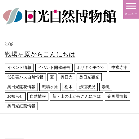
メニュー
戦場ヶ原からこんにちは
イベント情報
イベント開催報告
ホザキシモツケ
中禅寺湖
低公害バス自然情報
夏
奥日光
奥日光観光
奥日光開花情報
戦場ヶ原
栃木
歩道状況
湯滝
お知らせ
自然情報
新・山の上からこんにちは
企画展情報
奥日光紅葉情報