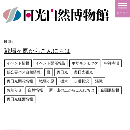
メニュー
戦場ヶ原からこんにちは
イベント情報
イベント開催報告
ホザキシモツケ
中禅寺湖
低公害バス自然情報
夏
奥日光
奥日光観光
奥日光開花情報
戦場ヶ原
栃木
歩道状況
湯滝
お知らせ
自然情報
新・山の上からこんにちは
企画展情報
奥日光紅葉情報