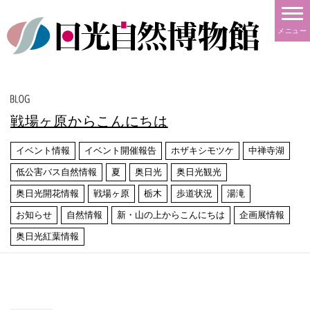
メニュー
戦場ヶ原からこんにちは
イベント情報
イベント開催報告
ホザキシモツケ
中禅寺湖
低公害バス自然情報
夏
奥日光
奥日光観光
奥日光開花情報
戦場ヶ原
栃木
歩道状況
湯滝
お知らせ
自然情報
新・山の上からこんにちは
企画展情報
奥日光紅葉情報