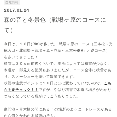
自然情報
2017.01.24
森の音と冬景色（戦場ヶ原のコースに
て）
今日は、１６日(Rin)が歩いた、戦場ヶ原のコース（三本松～光
徳入口～北戦場～戦場ヶ原～赤沼～三本松※Rinと逆コース）
を歩いてきました！
積雪は３０ｃｍ前後くらいで、場所によっては積雪が少なく、
木道が一部見える箇所もありましたが、コース全体に積雪があ
り、スノーシューを履いて散策できます。
状況や注意ポイントは１６日とほぼ変わっていないので、
こち
らを要チェック！！
ですが、やはり積雪で木道の場所がわかり
づらくなっている所がけっこうありました。
泉門池～青木橋の間にある ↑ の場所のように、トレースがある
から何とかわかる状態の所も。