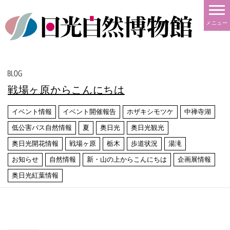
メニュー
戦場ヶ原からこんにちは
イベント情報
イベント開催報告
ホザキシモツケ
中禅寺湖
低公害バス自然情報
夏
奥日光
奥日光観光
奥日光開花情報
戦場ヶ原
栃木
歩道状況
湯滝
お知らせ
自然情報
新・山の上からこんにちは
企画展情報
奥日光紅葉情報