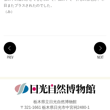
日またプラスされたのでした。
（み）
PREV
N
栃木県立日光自然博物館
〒321-1661 栃木県日光市中宮祠2480-1