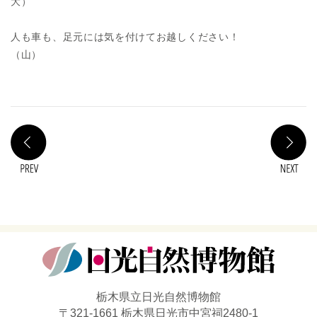
大）
人も車も、足元には気を付けてお越しください！
（山）
PREV
N
栃木県立日光自然博物館
〒321-1661 栃木県日光市中宮祠2480-1