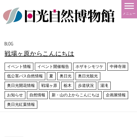
メニュー
戦場ヶ原からこんにちは
イベント情報
イベント開催報告
ホザキシモツケ
中禅寺湖
低公害バス自然情報
夏
奥日光
奥日光観光
奥日光開花情報
戦場ヶ原
栃木
歩道状況
湯滝
お知らせ
自然情報
新・山の上からこんにちは
企画展情報
奥日光紅葉情報