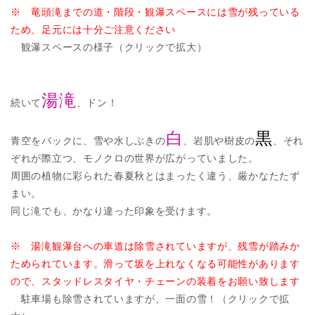
※ 竜頭滝までの道・階段・観瀑スペースには雪が残っている
ため、足元には十分ご注意ください
観瀑スペースの様子（クリックで拡大）
湯滝
続いて
、ドン！
白
黒
青空をバックに、雪や水しぶきの
、岩肌や樹皮の
、それ
ぞれが際立つ、モノクロの世界が広がっていました。
周囲の植物に彩られた春夏秋とはまったく違う、厳かなたたず
まい。
同じ滝でも、かなり違った印象を受けます。
※ 湯滝観瀑台への車道は除雪されていますが、残雪が踏みか
ためられています。滑って坂を上れなくなる可能性があります
ので、スタッドレスタイヤ・チェーンの装着をお願い致します
駐車場も除雪されていますが、一面の雪！（クリックで拡