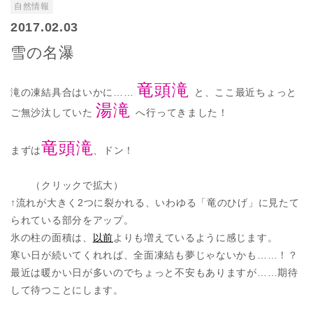
自然情報
2017.02.03
雪の名瀑
竜頭滝
滝の凍結具合はいかに……
と、ここ最近ちょっと
湯滝
ご無沙汰していた
へ行ってきました！
竜頭滝
まずは
、ドン！
（クリックで拡大）
↑流れが大きく2つに裂かれる、いわゆる「竜のひげ」に見たて
られている部分をアップ。
氷の柱の面積は、
以前
よりも増えているように感じます。
寒い日が続いてくれれば、全面凍結も夢じゃないかも……！？
最近は暖かい日が多いのでちょっと不安もありますが……期待
して待つことにします。