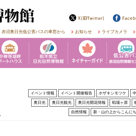
赤沼奥日光低公害バスの車窓から
お知らせ
ライブカメラ
イベント情報
イベント開催報告
ホザキシモツケ
奥日光
奥日光観光
奥日光開花情報
戦場ヶ原
は
自然情報
新・山の上からこんに