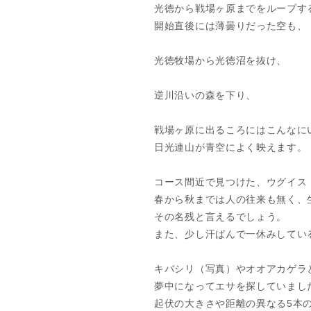
光徳から戦場ヶ原までをループす
開始直後には薄曇りだった空も、
光徳牧場から光徳沼を抜け、
逆川沿いの森を下り、
戦場ヶ原に出るころにはこんなに
日光連山が青空によく映えます。
コース間近で見つけた、ウグイス
春から秋までは人の往来も無く、
その名残と言えるでしょう。
また、少し汗ばんで一休みしてい
キバシリ（写真）やオオアカゲラ
夢中になってエサを探していまし
起伏の大きさや距離の異なる5本