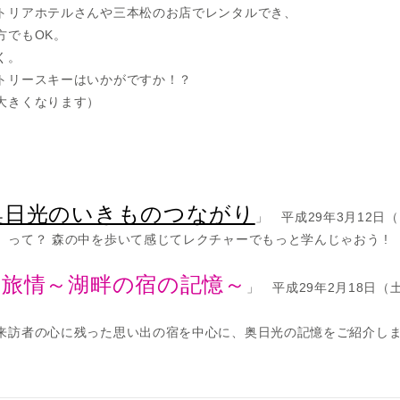
トリアホテルさんや三本松のお店でレンタルでき、
方でもOK。
く。
トリースキーはいかがですか！？
大きくなります）
奥日光のいきものつながり
」 平成29年3月12日
って？ 森の中を歩いて感じてレクチャーでもっと学んじゃおう !
山旅情～湖畔の宿の記憶～
」 平成29年2月18日（
訪者の心に残った思い出の宿を中心に、奥日光の記憶をご紹介し