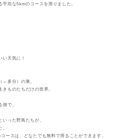
る平坦な5kmのコースを滑りました。
いい天気に！
（←多分）の巣。
生きものたちだけの世界。
る側で、
といった野鳥たちが、
た。
のコースは、どなたでも無料で滑ることができます。