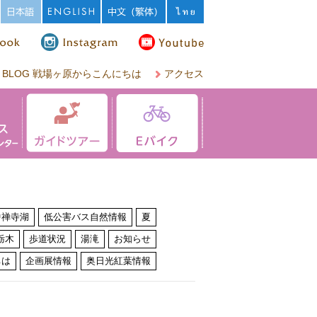
BLOG 戦場ヶ原からこんにちは
アクセス
中禅寺湖
低公害バス自然情報
夏
栃木
歩道状況
湯滝
お知らせ
ちは
企画展情報
奥日光紅葉情報