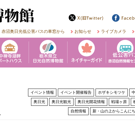
赤沼奥日光低公害バスの車窓から
お知らせ
ライブカメラ
イベント情報
イベント開催報告
ホザキシモツケ
奥日光
奥日光観光
奥日光開花情報
戦場ヶ原
は
自然情報
新・山の上からこんに