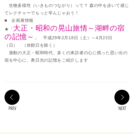
生物多様性（いきものつながり）って？ 森の中を歩いて感じ
てレクチャーでもっと学んじゃおう !
■ 企画展情報
大正・昭和の晃山旅情～湖畔の宿
★「
の記憶～
」 平成29年2月18日（土）～4月23日
（日） （休館日を除く）
激動の大正・昭和時代、多くの来訪者の心に残った思い出の
宿を中心に、奥日光の記憶をご紹介します
PREV
N