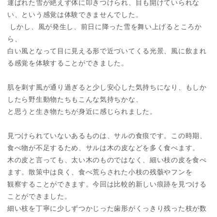
運ばれた雪が絶えず体に叩きつけられ、目も開けていられな
い、という感覚は体験できませんでした。
しかし、風が発生し、前日に降った雪を舞い上げるところか
ら、
白い風となって目に見える形で近づいてくる光景、風に飲まれ
る感覚を体験することができました。
肌を刺す風が通り過ぎると少し安心した気持ちになり、もしか
したら野生動物たちもこんな気持ちかな、
と思うと生き物たちが身近に感じられました。
見つけられていないあるものは、サルの食痕です。この時期、
食べ物が不足するため、サルは木の皮などを多く食べます。
木の皮と言っても、太い木のものではなく、細い枝の皮を食べ
ます。散策中は良く、食べ荒らされた小枝の残骸やフンを
観察することができます。今回は比較的新しい痕跡を見つける
ことができました。
細い枝を丁寧に少しずつかじった歯形がくっきり残った枝が数