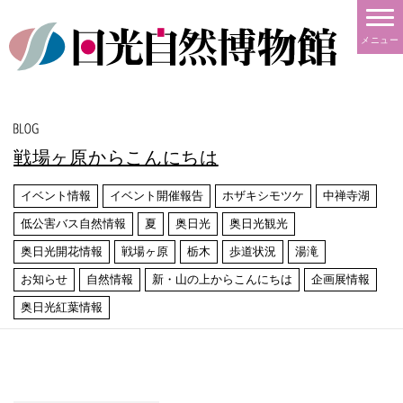
メニュー
戦場ヶ原からこんにちは
イベント情報
イベント開催報告
ホザキシモツケ
中禅寺湖
低公害バス自然情報
夏
奥日光
奥日光観光
奥日光開花情報
戦場ヶ原
栃木
歩道状況
湯滝
お知らせ
自然情報
新・山の上からこんにちは
企画展情報
奥日光紅葉情報